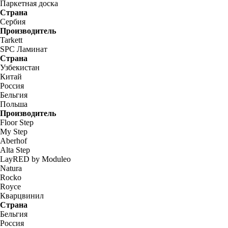
Паркетная доска
Страна
Сербия
Производитель
Tarkett
SPC Ламинат
Страна
Узбекистан
Китай
Россия
Бельгия
Польша
Производитель
Floor Step
My Step
Aberhof
Alta Step
LayRED by Moduleo
Natura
Rocko
Royce
Кварцвинил
Страна
Бельгия
Россия