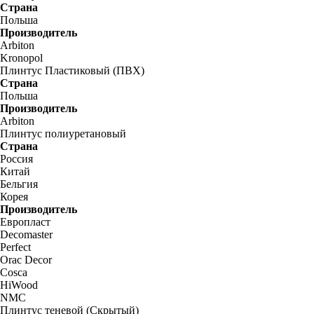
Страна
Польша
Производитель
Arbiton
Kronopol
Плинтус Пластиковый (ПВХ)
Страна
Польша
Производитель
Arbiton
Плинтус полиуретановый
Страна
Россия
Китай
Бельгия
Корея
Производитель
Европласт
Decomaster
Perfect
Orac Decor
Cosca
HiWood
NMC
Плинтус теневой (Скрытый)