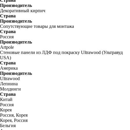
Страна
Производитель
Декоративный кирпич
Страна
Производитель
Сопутствующие товары для монтажа
Страна
Россия
Производитель
Artpole
Стеновые панели из ЛДФ под покраску Ultrawood (Ультравуд
USA)
Страна
Америка
Производитель
Ultrawood
Лепнина
Молдинги
Страна
Китай
Россия
Корея
Россия, Корея
Корея, Россия
Бельгия