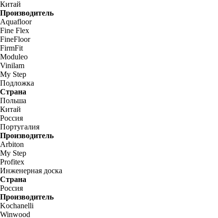
Китай
Производитель
Aquafloor
Fine Flex
FineFloor
FirmFit
Moduleo
Vinilam
My Step
Подложка
Страна
Польша
Китай
Россия
Португалия
Производитель
Arbiton
My Step
Profitex
Инженерная доска
Страна
Россия
Производитель
Kochanelli
Winwood