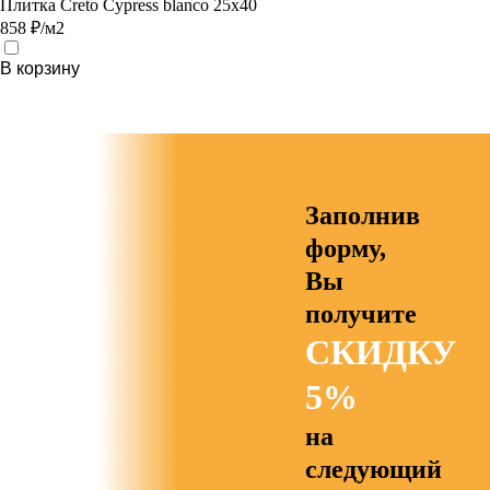
Плитка Creto Cypress blanco 25х40
858 ₽/м2
В корзину
Заполнив
форму,
Вы
получите
СКИДКУ
5%
на
следующий