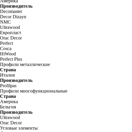
Америка
Производитель
Decomaster
Decor Dizayn
NMC
Ultrawood
Европласт
Orac Decor
Perfect
Cosca
HiWood
Perfect Plus
Профили металлические
Страна
Италия
Производитель
Profilpas
Профили многофункциональные
Страна
Америка
Бельгия
Производитель
Ultrawood
Orac Decor
Угловые элементы