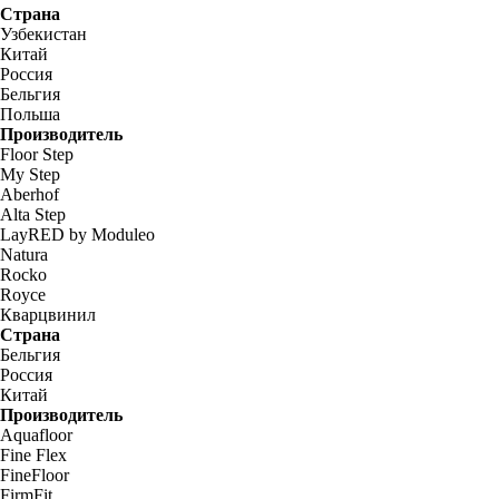
Страна
Узбекистан
Китай
Россия
Бельгия
Польша
Производитель
Floor Step
My Step
Aberhof
Alta Step
LayRED by Moduleo
Natura
Rocko
Royce
Кварцвинил
Страна
Бельгия
Россия
Китай
Производитель
Aquafloor
Fine Flex
FineFloor
FirmFit