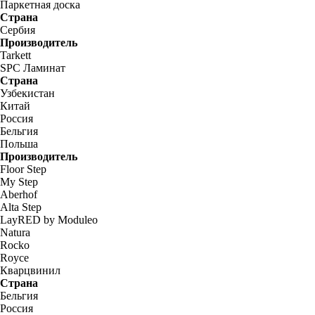
Паркетная доска
Страна
Сербия
Производитель
Tarkett
SPC Ламинат
Страна
Узбекистан
Китай
Россия
Бельгия
Польша
Производитель
Floor Step
My Step
Aberhof
Alta Step
LayRED by Moduleo
Natura
Rocko
Royce
Кварцвинил
Страна
Бельгия
Россия