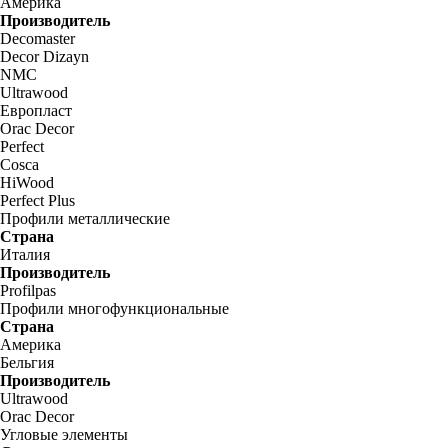
Америка
Производитель
Decomaster
Decor Dizayn
NMC
Ultrawood
Европласт
Orac Decor
Perfect
Cosca
HiWood
Perfect Plus
Профили металлические
Страна
Италия
Производитель
Profilpas
Профили многофункциональные
Страна
Америка
Бельгия
Производитель
Ultrawood
Orac Decor
Угловые элементы