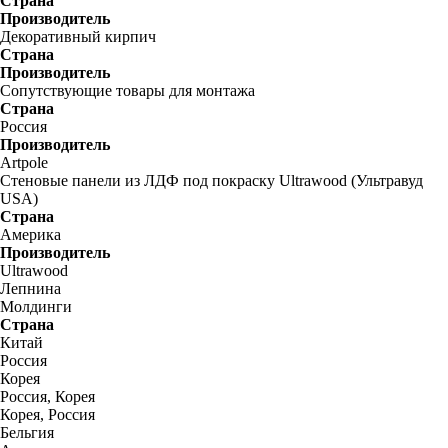
Страна
Производитель
Декоративный кирпич
Страна
Производитель
Сопутствующие товары для монтажа
Страна
Россия
Производитель
Artpole
Стеновые панели из ЛДФ под покраску Ultrawood (Ультравуд
USA)
Страна
Америка
Производитель
Ultrawood
Лепнина
Молдинги
Страна
Китай
Россия
Корея
Россия, Корея
Корея, Россия
Бельгия