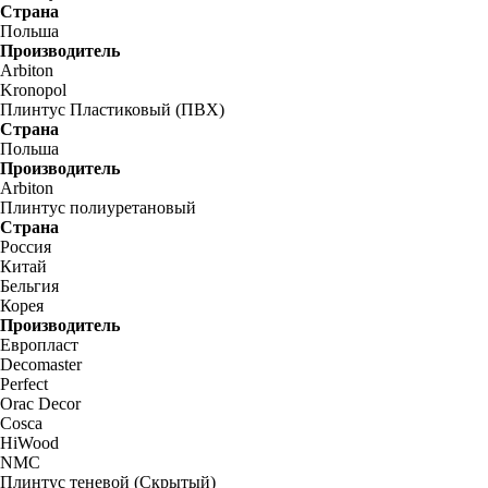
Страна
Польша
Производитель
Arbiton
Kronopol
Плинтус Пластиковый (ПВХ)
Страна
Польша
Производитель
Arbiton
Плинтус полиуретановый
Страна
Россия
Китай
Бельгия
Корея
Производитель
Европласт
Decomaster
Perfect
Orac Decor
Cosca
HiWood
NMC
Плинтус теневой (Скрытый)