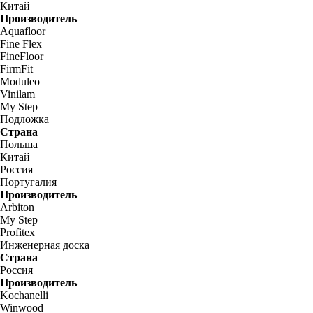
Китай
Производитель
Aquafloor
Fine Flex
FineFloor
FirmFit
Moduleo
Vinilam
My Step
Подложка
Страна
Польша
Китай
Россия
Португалия
Производитель
Arbiton
My Step
Profitex
Инженерная доска
Страна
Россия
Производитель
Kochanelli
Winwood