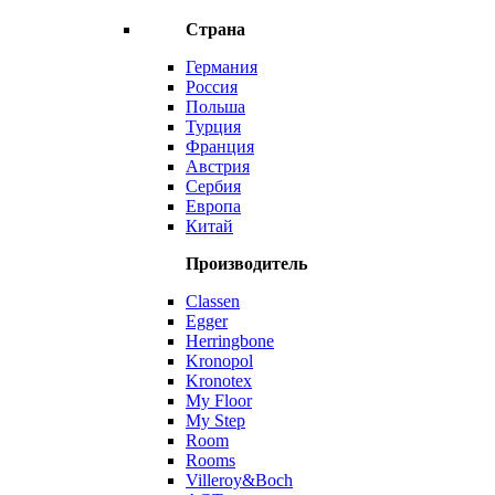
Страна
Германия
Россия
Польша
Турция
Франция
Австрия
Сербия
Европа
Китай
Производитель
Classen
Egger
Herringbone
Kronopol
Kronotex
My Floor
My Step
Room
Rooms
Villeroy&Boch