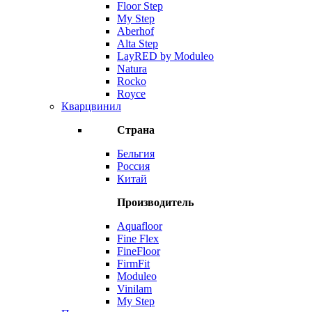
Floor Step
My Step
Aberhof
Alta Step
LayRED by Moduleo
Natura
Rocko
Royce
Кварцвинил
Страна
Бельгия
Россия
Китай
Производитель
Aquafloor
Fine Flex
FineFloor
FirmFit
Moduleo
Vinilam
My Step