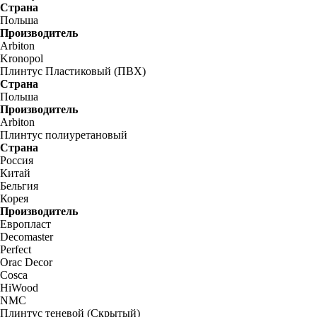
Страна
Польша
Производитель
Arbiton
Kronopol
Плинтус Пластиковый (ПВХ)
Страна
Польша
Производитель
Arbiton
Плинтус полиуретановый
Страна
Россия
Китай
Бельгия
Корея
Производитель
Европласт
Decomaster
Perfect
Orac Decor
Cosca
HiWood
NMC
Плинтус теневой (Скрытый)