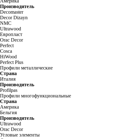
Америка
Производитель
Decomaster
Decor Dizayn
NMC
Ultrawood
Европласт
Orac Decor
Perfect
Cosca
HiWood
Perfect Plus
Профили металлические
Страна
Италия
Производитель
Profilpas
Профили многофункциональные
Страна
Америка
Бельгия
Производитель
Ultrawood
Orac Decor
Угловые элементы