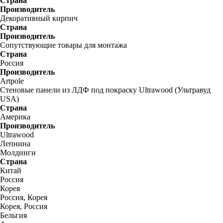
Страна
Производитель
Декоративный кирпич
Страна
Производитель
Сопутствующие товары для монтажа
Страна
Россия
Производитель
Artpole
Стеновые панели из ЛДФ под покраску Ultrawood (Ультравуд
USA)
Страна
Америка
Производитель
Ultrawood
Лепнина
Молдинги
Страна
Китай
Россия
Корея
Россия, Корея
Корея, Россия
Бельгия