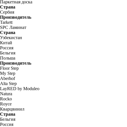
Паркетная доска
Страна
Сербия
Производитель
Tarkett
SPC Ламинат
Страна
Узбекистан
Китай
Россия
Бельгия
Польша
Производитель
Floor Step
My Step
Aberhof
Alta Step
LayRED by Moduleo
Natura
Rocko
Royce
Кварцвинил
Страна
Бельгия
Россия