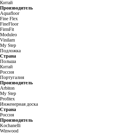
Китай
Производитель
Aquafloor
Fine Flex
FineFloor
FirmFit
Moduleo
Vinilam
My Step
Подложка
Страна
Польша
Китай
Россия
Португалия
Производитель
Arbiton
My Step
Profitex
Инженерная доска
Страна
Россия
Производитель
Kochanelli
Winwood