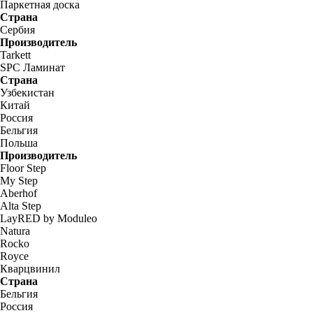
Паркетная доска
Страна
Сербия
Производитель
Tarkett
SPC Ламинат
Страна
Узбекистан
Китай
Россия
Бельгия
Польша
Производитель
Floor Step
My Step
Aberhof
Alta Step
LayRED by Moduleo
Natura
Rocko
Royce
Кварцвинил
Страна
Бельгия
Россия