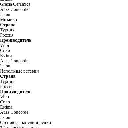
Gracia Ceramica
Atlas Concorde
Italon
Мозаика
Страна
Турция
Россия
Производитель
Vitra
Creto
Estima
Atlas Concorde
Italon
Напольные вставки
Страна
Турция
Россия
Производитель
Vitra
Creto
Estima
Atlas Concorde
Italon
Стеновые панели и рейки
3D панели из гипса