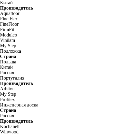
Китай
Производитель
Aquafloor
Fine Flex
FineFloor
FirmFit
Moduleo
Vinilam
My Step
Подложка
Страна
Польша
Китай
Россия
Португалия
Производитель
Arbiton
My Step
Profitex
Инженерная доска
Страна
Россия
Производитель
Kochanelli
Winwood